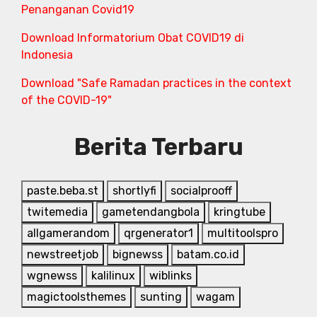
Penanganan Covid19
Download Informatorium Obat COVID19 di
Indonesia
Download "Safe Ramadan practices in the context
of the COVID-19"
Berita Terbaru
paste.beba.st
shortlyfi
socialprooff
twitemedia
gametendangbola
kringtube
allgamerandom
qrgenerator1
multitoolspro
newstreetjob
bignewss
batam.co.id
wgnewss
kalilinux
wiblinks
magictoolsthemes
sunting
wagam