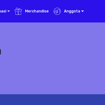
masi
Merchandise
Anggota
a